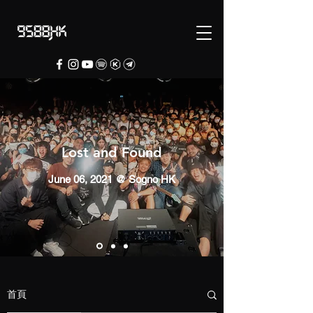
Lost and Found
June 06, 2021 @ Sogno HK
首頁