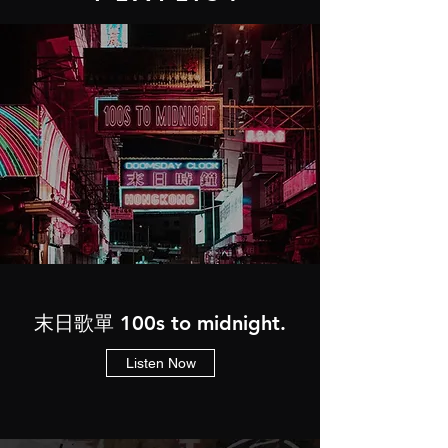
末日歌單 100s to midnight.
Listen Now