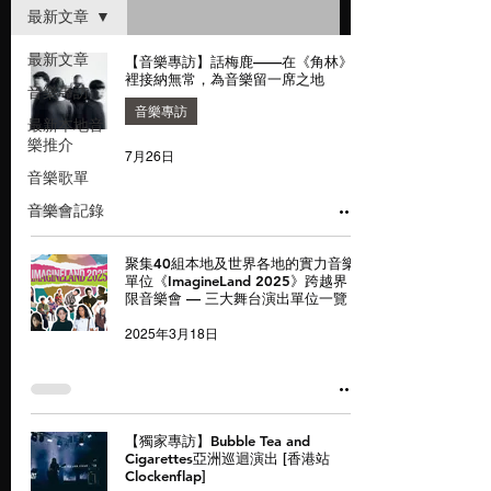
最新文章
最新文章
【音樂專訪】話梅鹿——在《角林》
裡接納無常，為音樂留一席之地
音樂專訪
音樂專訪
最新本地音
樂推介
7月26日
音樂歌單
音樂會記錄
聚集40組本地及世界各地的實力音樂
單位《ImagineLand 2025》跨越界
限音樂會 — 三大舞台演出單位一覽
2025年3月18日
【獨家專訪】Bubble Tea and
Cigarettes亞洲巡迴演出 [香港站
Clockenflap]