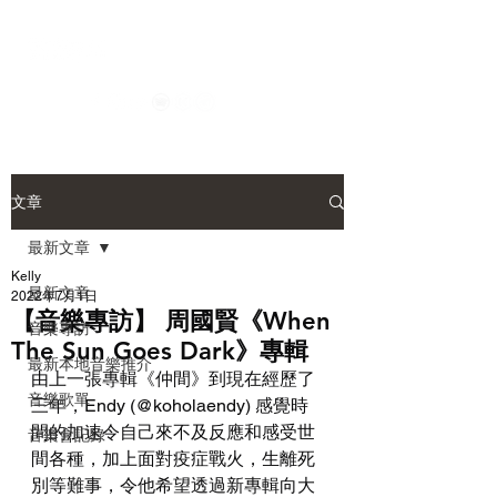
文章
最新文章
Kelly
最新文章
2022年7月1日
【音樂專訪】 周國賢《When
音樂專訪
The Sun Goes Dark》專輯
最新本地音樂推介
由上一張專輯《仲間》到現在經歷了
音樂歌單
三年，Endy (@koholaendy) 感覺時
間的加速令自己來不及反應和感受世
音樂會記錄
間各種，加上面對疫症戰火，生離死
別等難事，令他希望透過新專輯向大