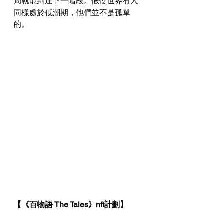
局就能到達下一階段。假使世界有人
同樣處於低潮期，他們並不是孤單
的。
【《百物語 The Tales》nft計劃】 