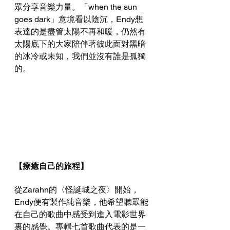
眾分享音樂力量。「when the sun 
goes dark」意境看以陰沉，Endy想
表達的是盡管太陽不再和暖，仍然有
太陽底下的大家陪伴著彼此面對黑暗
的冰冷或未知，我們並沒有誰是孤獨
的。
【療癒自己的旅程】 
從Zarahn的〈怪誕城之夜〉開始，
Endy便有製作純音樂，他希望聽眾能
在自己的歌曲中感受到進入電影世界
裏的感覺。專輯七首歌曲代表的是一