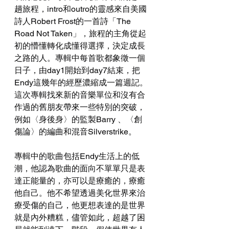
趟旅程，intro和outro的靈感來自美國
詩人Robert Frost的一首詩「The 
Road Not Taken」，旅程的主角從起
初的懵懂轉化成懂得選擇，決定成長
之路的人。專輯中每首歌都象徵一個
日子，由day1開始到day7結束，把
Endy這幾年的經歷濃縮成一篇週記。
這次專輯找來新的音樂單位和沒有合
作過的舊朋友帶來一些特別的突破，
例如〈身後身〉的監製Barry 、〈創
傷論〉的編曲和混音Silverstrike。
專輯中的歌曲包括Endy生活上的低
潮，他認為歌曲的面向不單單只是表
達正能量的，亦可以是療癒的，療癒
他自己。他不希望透過美化世界來治
療受傷的自己，他更想表達的是世界
就是內外糟糕，儘管如此，超越了困