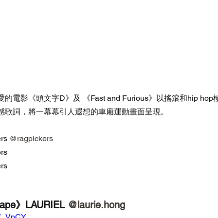
影《頭文字D》及 《Fast and Furious》以搖滾和hip h
感歌詞，將一幕幕引人遐想的車廂運動畫面呈現。
s 
@ragpickers
rs
rs
scape》LAURIEL 
@laurie.hong
9V_VpCY