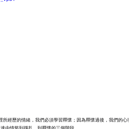
裡所經歷的情緒，我們必須學習釋懷；因為釋懷過後，我們的心
表達由情慾到掙扎、到釋懷的三個階段。