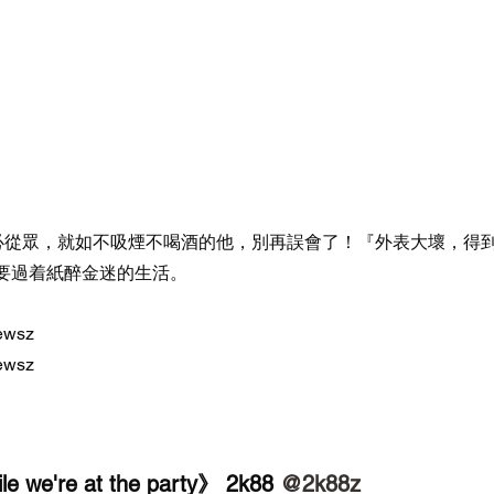
人不必從眾，就如不吸煙不喝酒的他，別再誤會了！『外表大壞，得
要過着紙醉金迷的生活。
ewsz
ewsz
le we're at the party》 2k88 
@2k88z