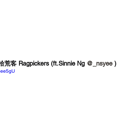
agpickers (ft.Sinnie Ng 
@_nsyee
 )
hoee5gU