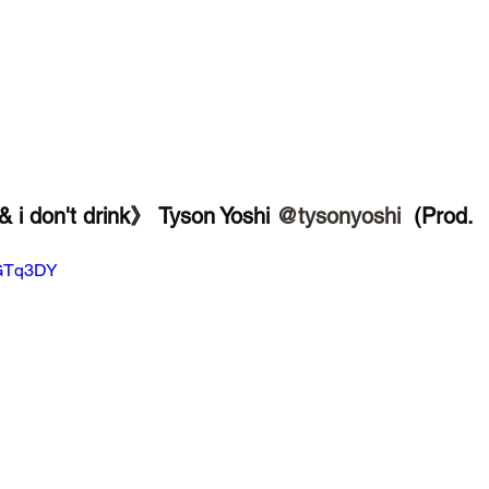
 i don't drink》 Tyson Yoshi 
@tysonyoshi
  (Prod. 
xGTq3DY