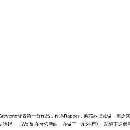
加盟Greytone發表第一首作品，作為Rapper，應該敢唱敢做，但
講得」，Wolfe 在發佈新曲，亦做了一系列街訪，記錄下這個