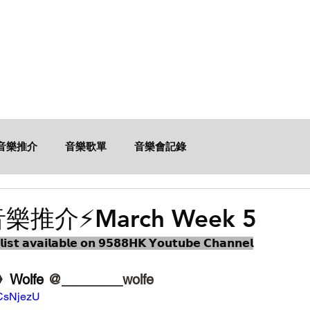
文章
頻道
企劃
媒體報導
音樂推介
音樂歌單
音樂會記錄
推介⚡️March Week 5
𝗮𝗶𝗹𝗮𝗯𝗹𝗲 𝗼𝗻 𝟵𝟱𝟴𝟴𝗛𝗞 𝗬𝗼𝘂𝘁𝘂𝗯𝗲 𝗖𝗵𝗮𝗻𝗻𝗲𝗹
olfe 
@________wolfe
hCsNjezU