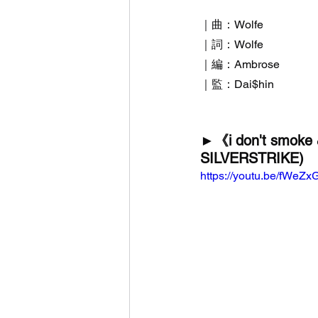
｜曲：Wolfe
｜詞：Wolfe
｜編：Ambrose
｜監：Dai$hin
►《i don't smoke &
SILVERSTRIKE)
https://youtu.be/fWeZ