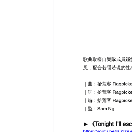
歌曲取樣自樂隊成員鍾愛的電
風，配合若隱若現的性
｜曲：拾荒客 Ragpicker
｜詞：拾荒客 Ragpicke
｜編：拾荒客 Ragpicke
｜監：Sam Ng
►《Tonight I'll e
https://youtu.be/xO1z