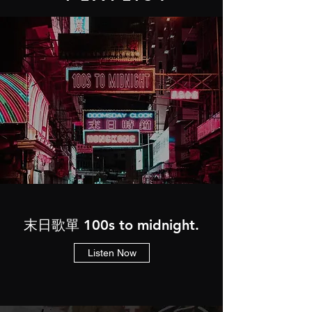
末日歌單 100s to midnight.
Listen Now