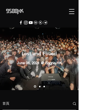
Lost and Found
June 06, 2021 @ Sogno HK
首頁