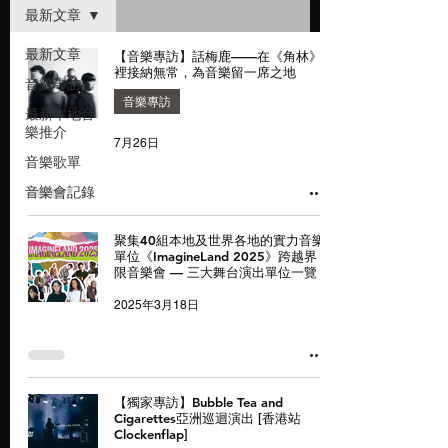
最新文章
最新文章
【音樂專訪】話梅鹿——在《角林》
裡接納無常，為音樂留一席之地
音樂專訪
音樂專訪
最新本地音
樂推介
7月26日
音樂歌單
音樂會記錄
聚集40組本地及世界各地的實力音樂
單位《ImagineLand 2025》跨越界
限音樂會 — 三大舞台演出單位一覽
2025年3月18日
【獨家專訪】Bubble Tea and
Cigarettes亞洲巡迴演出 [香港站
Clockenflap]